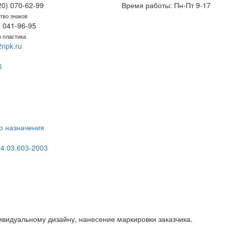
20) 070-62-99
Время работы: Пн-Пт 9-17
тво знаков
) 041-96-95
з пластика
npk.ru
5
о назначения
4.03.603-2003
видуальному дизайну, нанесение маркировки заказчика.